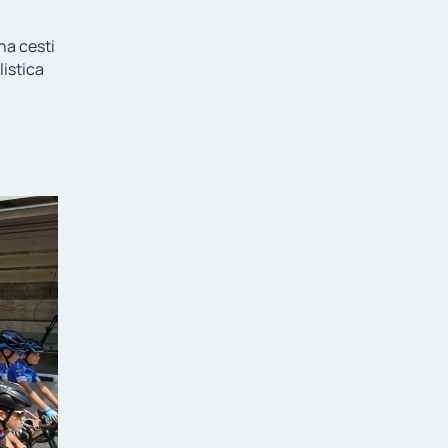
na cesti
listica