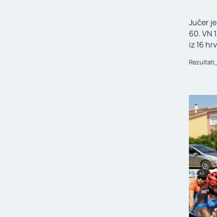
Jučer j
60. VN 1
iz 16 hr
Rezultati