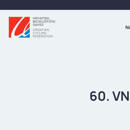
N
60. VN