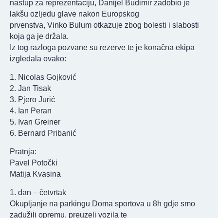
nastup za reprezentaciju, Danijel Budimir zadobio je
lakšu ozljedu glave nakon Europskog
prvenstva, Vinko Bulum otkazuje zbog bolesti i slabosti
koja ga je držala.
Iz tog razloga pozvane su rezerve te je konačna ekipa
izgledala ovako:
1. Nicolas Gojković
2. Jan Tisak
3. Pjero Jurić
4. Ian Peran
5. Ivan Greiner
6. Bernard Pribanić
Pratnja:
Pavel Potočki
Matija Kvasina
1. dan – četvrtak
Okupljanje na parkingu Doma sportova u 8h gdje smo
zadužili opremu, preuzeli vozila te