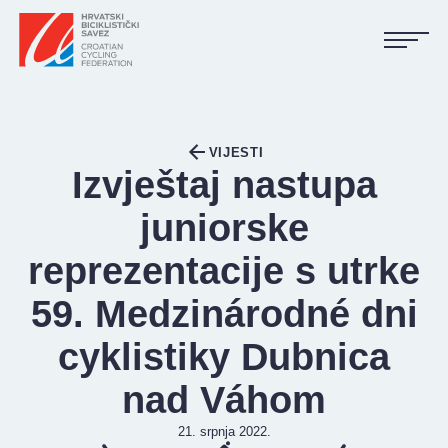
NASLOVNA
VIJESTI
VIJESTI
Izvještaj nastupa
KALENDAR
juniorske
REZULTATI
reprezentacije s utrke
KLUBOVI
59. Medzinárodné dni
TIJELA HBS-A
cyklistiky Dubnica
DOKUMENTI
nad Váhom
LINKOVI
21. srpnja 2022.