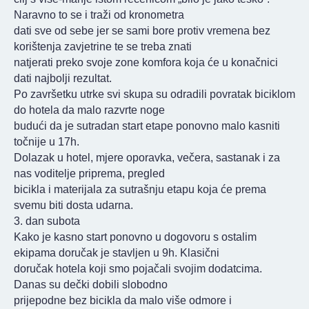
Naravno to se i traži od kronometra
dati sve od sebe jer se sami bore protiv vremena bez
korištenja zavjetrine te se treba znati
natjerati preko svoje zone komfora koja će u konačnici
dati najbolji rezultat.
Po završetku utrke svi skupa su odradili povratak biciklom
do hotela da malo razvrte noge
budući da je sutradan start etape ponovno malo kasniti
točnije u 17h.
Dolazak u hotel, mjere oporavka, večera, sastanak i za
nas voditelje priprema, pregled
bicikla i materijala za sutrašnju etapu koja će prema
svemu biti dosta udarna.
3. dan subota
Kako je kasno start ponovno u dogovoru s ostalim
ekipama doručak je stavljen u 9h. Klasični
doručak hotela koji smo pojačali svojim dodatcima.
Danas su dečki dobili slobodno
prijepodne bez bicikla da malo više odmore i