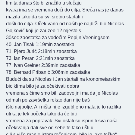
limita danas što bi značilo u slučaju
kvara ima se vremena doći do cilja. Sreća nas je danas
mazila tako da su svi sretno startali i
došli do cilja. Očekivano od naših je najbrži bio Nicolas
Gojković koji je zauzeo 12.mjesto s
30sec zaostatka za vodećim Pepijn Veeningsom.
40. Jan Tisak 1:19min zaostatka
71. Pjero Jurić 2:18min zaostatka
73. Ian Peran 2:21min zaostatka
77. Ivan Greiner 2:39min zaostatka
78. Bernard Pribanić 3:06min zaostatka
Budući da su Nicolas i Jan startali na kronometarskim
biciklima bilo je za očekivati dobra
vremena s čime smo bili zadovoljni ma da je Nicolas
odmah po završetku rekao dan nije baš
išlo najbolje. Ali ništa nije izgubljeno mala je to razlika
utrka je tek počeka tako da će biti
vremena za popravak. Svi ostali su ispunili sva naša
očekivanja dali sve od sebe te tako ušli u
cilj s više-manje istom rečenicom „bilo je jako teško“.