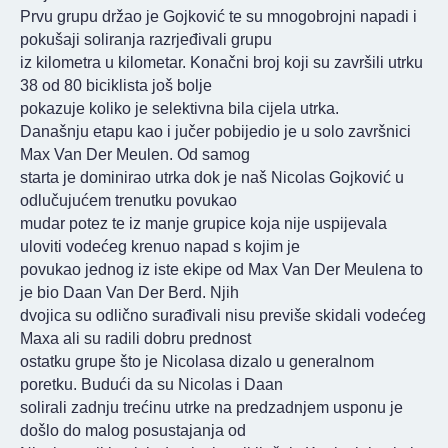
Prvu grupu držao je Gojković te su mnogobrojni napadi i
pokušaji soliranja razrjeđivali grupu
iz kilometra u kilometar. Konačni broj koji su završili utrku
38 od 80 biciklista još bolje
pokazuje koliko je selektivna bila cijela utrka.
Današnju etapu kao i jučer pobijedio je u solo završnici
Max Van Der Meulen. Od samog
starta je dominirao utrka dok je naš Nicolas Gojković u
odlučujućem trenutku povukao
mudar potez te iz manje grupice koja nije uspijevala
uloviti vodećeg krenuo napad s kojim je
povukao jednog iz iste ekipe od Max Van Der Meulena to
je bio Daan Van Der Berd. Njih
dvojica su odlično surađivali nisu previše skidali vodećeg
Maxa ali su radili dobru prednost
ostatku grupe što je Nicolasa dizalo u generalnom
poretku. Budući da su Nicolas i Daan
solirali zadnju trećinu utrke na predzadnjem usponu je
došlo do malog posustajanja od