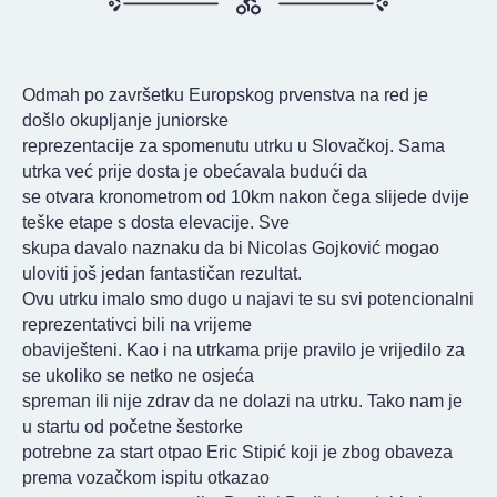
KONTAKT
Odmah po završetku Europskog prvenstva na red je
došlo okupljanje juniorske
reprezentacije za spomenutu utrku u Slovačkoj. Sama
utrka već prije dosta je obećavala budući da
se otvara kronometrom od 10km nakon čega slijede dvije
teške etape s dosta elevacije. Sve
skupa davalo naznaku da bi Nicolas Gojković mogao
uloviti još jedan fantastičan rezultat.
Ovu utrku imalo smo dugo u najavi te su svi potencionalni
reprezentativci bili na vrijeme
obaviješteni. Kao i na utrkama prije pravilo je vrijedilo za
se ukoliko se netko ne osjeća
spreman ili nije zdrav da ne dolazi na utrku. Tako nam je
u startu od početne šestorke
potrebne za start otpao Eric Stipić koji je zbog obaveza
prema vozačkom ispitu otkazao