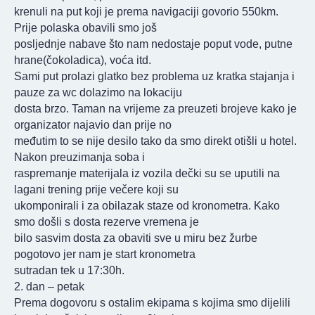
krenuli na put koji je prema navigaciji govorio 550km.
Prije polaska obavili smo još
posljednje nabave što nam nedostaje poput vode, putne
hrane(čokoladica), voća itd.
Sami put prolazi glatko bez problema uz kratka stajanja i
pauze za wc dolazimo na lokaciju
dosta brzo. Taman na vrijeme za preuzeti brojeve kako je
organizator najavio dan prije no
međutim to se nije desilo tako da smo direkt otišli u hotel.
Nakon preuzimanja soba i
raspremanje materijala iz vozila dečki su se uputili na
lagani trening prije večere koji su
ukomponirali i za obilazak staze od kronometra. Kako
smo došli s dosta rezerve vremena je
bilo sasvim dosta za obaviti sve u miru bez žurbe
pogotovo jer nam je start kronometra
sutradan tek u 17:30h.
2. dan – petak
Prema dogovoru s ostalim ekipama s kojima smo dijelili