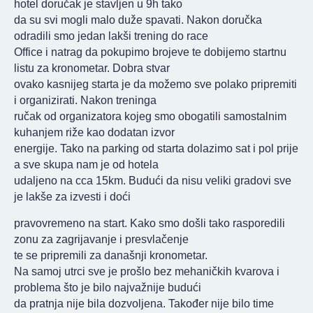
hotel doručak je stavljen u 9h tako
da su svi mogli malo duže spavati. Nakon doručka
odradili smo jedan lakši trening do race
Office i natrag da pokupimo brojeve te dobijemo startnu
listu za kronometar. Dobra stvar
ovako kasnijeg starta je da možemo sve polako pripremiti
i organizirati. Nakon treninga
ručak od organizatora kojeg smo obogatili samostalnim
kuhanjem riže kao dodatan izvor
energije. Tako na parking od starta dolazimo sat i pol prije
a sve skupa nam je od hotela
udaljeno na cca 15km. Budući da nisu veliki gradovi sve
je lakše za izvesti i doći
pravovremeno na start. Kako smo došli tako rasporedili
zonu za zagrijavanje i presvlačenje
te se pripremili za današnji kronometar.
Na samoj utrci sve je prošlo bez mehaničkih kvarova i
problema što je bilo najvažnije budući
da pratnja nije bila dozvoljena. Također nije bilo time