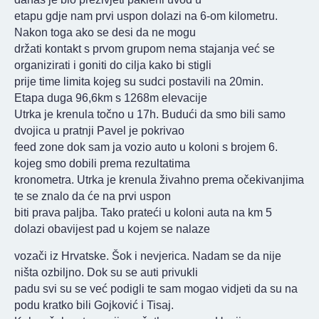
etapu gdje nam prvi uspon dolazi na 6-om kilometru.
Nakon toga ako se desi da ne mogu
držati kontakt s prvom grupom nema stajanja već se
organizirati i goniti do cilja kako bi stigli
prije time limita kojeg su sudci postavili na 20min.
Etapa duga 96,6km s 1268m elevacije
Utrka je krenula točno u 17h. Budući da smo bili samo
dvojica u pratnji Pavel je pokrivao
feed zone dok sam ja vozio auto u koloni s brojem 6.
kojeg smo dobili prema rezultatima
kronometra. Utrka je krenula živahno prema očekivanjima
te se znalo da će na prvi uspon
biti prava paljba. Tako prateći u koloni auta na km 5
dolazi obavijest pad u kojem se nalaze
vozači iz Hrvatske. Šok i nevjerica. Nadam se da nije
ništa ozbiljno. Dok su se auti privukli
padu svi su se već podigli te sam mogao vidjeti da su na
podu kratko bili Gojković i Tisaj.