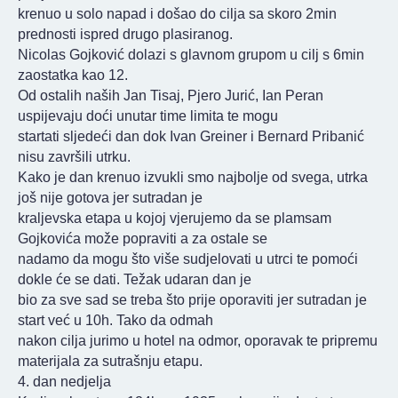
krenuo u solo napad i došao do cilja sa skoro 2min
prednosti ispred drugo plasiranog.
Nicolas Gojković dolazi s glavnom grupom u cilj s 6min
zaostatka kao 12.
Od ostalih naših Jan Tisaj, Pjero Jurić, Ian Peran
uspijevaju doći unutar time limita te mogu
startati sljedeći dan dok Ivan Greiner i Bernard Pribanić
nisu završili utrku.
Kako je dan krenuo izvukli smo najbolje od svega, utrka
još nije gotova jer sutradan je
kraljevska etapa u kojoj vjerujemo da se plamsam
Gojkovića može popraviti a za ostale se
nadamo da mogu što više sudjelovati u utrci te pomoći
dokle će se dati. Težak udaran dan je
bio za sve sad se treba što prije oporaviti jer sutradan je
start već u 10h. Tako da odmah
nakon cilja jurimo u hotel na odmor, oporavak te pripremu
materijala za sutrašnju etapu.
4. dan nedjelja