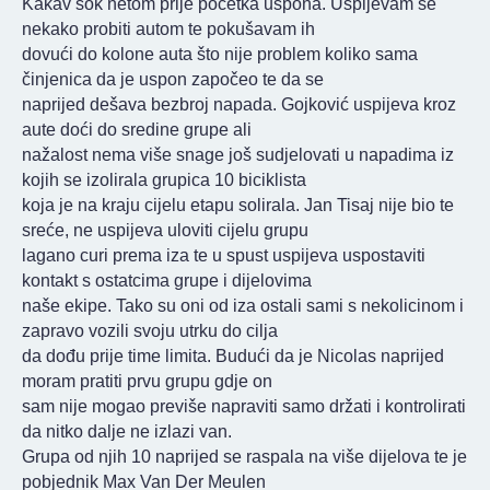
Kakav šok netom prije početka uspona. Uspijevam se
nekako probiti autom te pokušavam ih
dovući do kolone auta što nije problem koliko sama
činjenica da je uspon započeo te da se
naprijed dešava bezbroj napada. Gojković uspijeva kroz
aute doći do sredine grupe ali
nažalost nema više snage još sudjelovati u napadima iz
kojih se izolirala grupica 10 biciklista
koja je na kraju cijelu etapu solirala. Jan Tisaj nije bio te
sreće, ne uspijeva uloviti cijelu grupu
lagano curi prema iza te u spust uspijeva uspostaviti
kontakt s ostatcima grupe i dijelovima
naše ekipe. Tako su oni od iza ostali sami s nekolicinom i
zapravo vozili svoju utrku do cilja
da dođu prije time limita. Budući da je Nicolas naprijed
moram pratiti prvu grupu gdje on
sam nije mogao previše napraviti samo držati i kontrolirati
da nitko dalje ne izlazi van.
Grupa od njih 10 naprijed se raspala na više dijelova te je
pobjednik Max Van Der Meulen