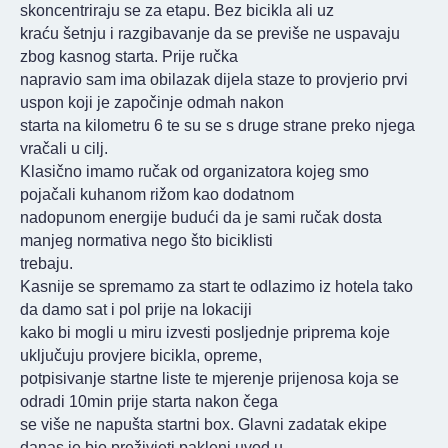
skoncentriraju se za etapu. Bez bicikla ali uz
kraću šetnju i razgibavanje da se previše ne uspavaju
zbog kasnog starta. Prije ručka
napravio sam ima obilazak dijela staze to provjerio prvi
uspon koji je započinje odmah nakon
starta na kilometru 6 te su se s druge strane preko njega
vračali u cilj.
Klasično imamo ručak od organizatora kojeg smo
pojačali kuhanom rižom kao dodatnom
nadopunom energije budući da je sami ručak dosta
manjeg normativa nego što biciklisti
trebaju.
Kasnije se spremamo za start te odlazimo iz hotela tako
da damo sat i pol prije na lokaciji
kako bi mogli u miru izvesti posljednje priprema koje
uključuju provjere bicikla, opreme,
potpisivanje startne liste te mjerenje prijenosa koja se
odradi 10min prije starta nakon čega
se više ne napušta startni box. Glavni zadatak ekipe
danas je bio preživjeti pakleni uvod u