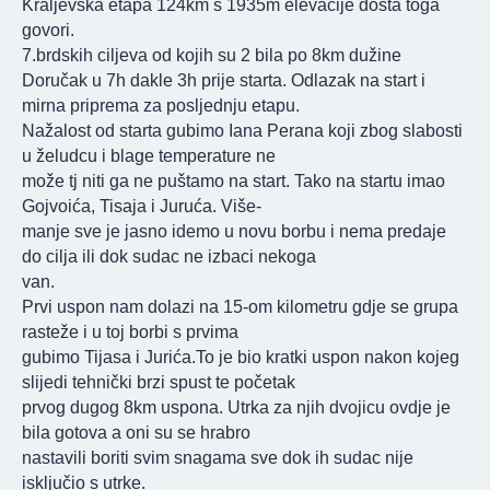
Kraljevska etapa 124km s 1935m elevacije dosta toga
govori.
7.brdskih ciljeva od kojih su 2 bila po 8km dužine
Doručak u 7h dakle 3h prije starta. Odlazak na start i
mirna priprema za posljednju etapu.
Nažalost od starta gubimo Iana Perana koji zbog slabosti
u želudcu i blage temperature ne
može tj niti ga ne puštamo na start. Tako na startu imao
Gojvoića, Tisaja i Juruća. Više-
manje sve je jasno idemo u novu borbu i nema predaje
do cilja ili dok sudac ne izbaci nekoga
van.
Prvi uspon nam dolazi na 15-om kilometru gdje se grupa
rasteže i u toj borbi s prvima
gubimo Tijasa i Jurića.To je bio kratki uspon nakon kojeg
slijedi tehnički brzi spust te početak
prvog dugog 8km uspona. Utrka za njih dvojicu ovdje je
bila gotova a oni su se hrabro
nastavili boriti svim snagama sve dok ih sudac nije
isključio s utrke.