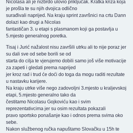
Nicolasa ali je nizbrdo ulovio priključak. Kratka kriza koja
je prošla te su njih dvojica odlično
surađivali naprijed. Na kraju sprint završnici na crtu Dann
dolazi kao drugi a Nicolas
fantastičan 3. u etapi s plasmanom koji ga postavlja u
5.mjesto generalnog poretka.
Tisaj i Jurić nažalost nisu završili utrku ali to nije poraz jer
su dali sve od sebe borili se od
starta do cilja te vjerujemo dobili samo još više motivacije
za zapeti i gledati prema naprijed
jer kroz rad i trud će doći do toga da mogu raditi rezultate
u nastavku karijere.
Na kraju utrke više nego zadovoljni 3.mjesto u kraljevskoj
etapi, 5.mjesto generalno tako da
čestitamo Nicolasu Gojkoviću kao i svim
reprezentativcima jer su osim rezultata pokazali
pravo sportsko ponašanje kao i odnos prema svima oko
sebe.
Nakon službenog ručka napuštamo Slovačku u 15h te