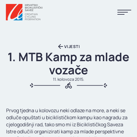
NASLOVNA
VIJESTI
VIJESTI
1. MTB Kamp za mlade
KALENDAR
vozače
REZULTATI
11. kolovoza 2015.
KLUBOVI
TIJELA HBS-A
Prvog tjedna u kolovozu neki odlaze na more, a neki se
DOKUMENTI
odluče opuštati u biciklističkom kampu kao nagradu za
cjelogodišnji rad, tako smo mi iz Biciklističkog Saveza
LINKOVI
Istre odlučili organizirati kamp za mlade perspektivne