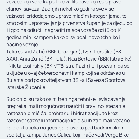
vozače koji voze kup utrke za klubove koji su upravo
KONTAKT
članovi saveza. Zadnjih nekoliko godina sve više
važnosti pridodajemo upravo mlađim kategorijama, te
smo osim uspostavljanja prvenstva županije za djecu do
11 godina odlučili nagraditi mlade vozače od 10 do 14
godina mini kampom kako bi svladali nove tehnike i
načine vožnje.
Tako su Vid Žufić (BBK Grožnjan), Ivan Peruško (BK
AXA), Ania Žufić (BK Pula), Noa Bertović (BBK IstraBike)
i Nikita Losinskiy (BK MTB Istra Pazin) bili pozvani da se
uključe u ovaj četverodnevni kamp koji se održavao u
Bujama pod pokroviteljstvom BSI-a i Saveza Sportova
Istarske Županije.
Sudionici su tako osim treninga tehnike i svladavanja
prepreka imali mogućnost naučiti i pravilno istezanje i
rastezanje mišića, prehranu i hidratizaciju te kroz
razgovor saznali informacije koje su ih zanimali vezano
za biciklistička natjecanja, a sve to pod budnim okom
voditelja kampa Jurice Galića koji inače vodi Vergo Bike