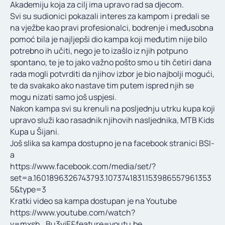
Akademiju koja za cilj ima upravo rad sa djecom.
Svi su sudionici pokazali interes za kampom i predali se
na vježbe kao pravi profesionalci, bodrenje i međusobna
pomoć bila je najljepši dio kampa koji međutim nije bilo
potrebno ih učiti, nego je to izašlo iz njih potpuno
spontano, te je to jako važno pošto smo u tih četiri dana
rada mogli potvrditi da njihov izbor je bio najbolji mogući,
te da svakako ako nastave tim putem ispred njih se
mogu nizati samo još uspjesi.
Nakon kampa svi su krenuli na posljednju utrku kupa koji
upravo služi kao rasadnik njihovih nasljednika, MTB Kids
Kupa u Šijani.
Još slika sa kampa dostupno je na facebook stranici BSI-
a
https://www.facebook.com/media/set/?
set=a.1601896326743793.1073741831.153986557961353
5&type=3
Kratki video sa kampa dostupan je na Youtube
https://www.youtube.com/watch?
v=mxsh_Bu3yjE&feature=youtu.be